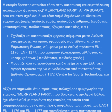
Η εταιρία δραστηριοποιείται τόσο στην κατασκευή και εκμετάλλευση
πολυχώρων ψυχαγωγίας(“MERRYLAND PARK”, AΓΡΙΑ ΒΟΛΟΥ),
όσο και στον σχεδιασμό και εξοπλισμό δημόσιων και ιδιωτικών
χώρων αναψυχής(παιδικές χαρές, παιδικούς σταθμούς, ξενοδοχεία,
κατασκηνώσεις, παιδότοπους, εξοχικές κατοικίες, κ.α.).
Σχεδιάζει και κατασκευάζει χώρους σύμφωνα με τις Διεθνείς
υποχρεώσεις και όρους εφαρμογής που τίθενται από την
Ευρωπαική Ένωση, σύμφωνα με τα Διεθνή πρότυπα ΕΝ -
1176, EN - 1177, που αφορούν εξοπλισμούς αθλήσεως και
κοινής χρήσεως ( παιδότοποι, παιδικές χαρές ).
Φροντίζει όλα τα εισαγόμενα και διατιθέμενα στην Ελληνική
Αγορά προιόντα της να συνοδεύονται από πιστοποιήσεις
Διεθνών Οργανισμών ( TUV, Centre for Sports Technology, κ.α
).
Αξίζει να σημειωθεί ότι ο πρότυπος πολυχώρος ψυχαγωγίας της
εταιρίας, “MERRYLAND PARK”, που βρίσκεται στην Αγριά Βόλου,
έχει εξοπλισθεί με προιόντα της εταιρίας, τα οποία είναι
συμμορφούμενα με τις απαιτήσεις ασφαλείας των προτύπων ΕΛΟΤ
ΕΝ – 1176 και ΕΝ – 1177 και συνοδεύονται από πιστοποιητικά