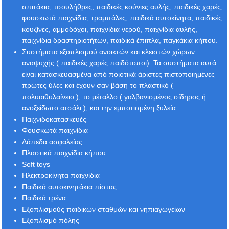
σπιτάκια, τσουλήθρες, παιδικές κούνιες αυλής, παιδικές χαρές,
φουσκωτά παιχνίδια, τραμπάλες, παιδικά αυτοκίνητα, παιδικές
κουζίνες, αμμοδόχοι, παιχνίδια νερού, παιχνίδια αυλής,
παιχνίδια δραστηριοτήτων, παιδικά έπιπλα, παγκάκια κήπου.
Συστήματα εξοπλισμού ανοικτών και κλειστών χώρων
αναψυχής ( παιδικές χαρές παιδότοποι). Τα συστήματα αυτά
είναι κατασκευασμένα από ποιοτικά άριστες πιστοποιημένες
πρώτες ύλες και έχουν σαν βάση το πλαστικό (
πολυαιθυλαίνειο ), το μέταλλο ( γαλβανισμένος σίδηρος ή
ανοξείδωτο ατσάλι ), και την εμποτισμένη ξυλεία.
Παιχνιδοκατασκευές
Φουσκωτά παιχνίδια
Δάπεδα ασφαλείας
Πλαστικά παιχνίδια κήπου
Soft toys
Ηλεκτροκίνητα παιχνίδια
Παιδικά αυτοκινητάκια πίστας
Παιδικά τρένα
Εξοπλισμούς παιδικών σταθμών και νηπιαγωγείων
Εξοπλισμό πόλης