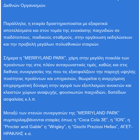
Διεθνών Οργανισμών.
Παράλληλα, η εταιρία δραστηριοποιείται με εξαιρετικά
αποτελέσματα και στον τομέα της ενοικίασης παιχνιδιών σε
παιδότοπους, παιδικούς σταθμούς, στην οργάνωση εκδηλώσεων
και την προβολή μεγάλων πολυεθνικών εταιριών.
Σήμερα η “MERRYLAND PARK”, χάρη στην μεγάλη ποικιλία των
προιόντων της στις πλέον ανταγωνιστικές τιμές, καθώς και στις
διεθνείς συνεργασίες της που τις εξασφαλίζουν την παροχή υψηλής
ποιότητας προϊόντων και υπηρεσιών, θεωρείται η ανερχόμενη
επιχειρηματική δύναμη στην αγορά των εξοπλισμών ανοικτών και
κλειστών χώρων αναψυχής, φουσκωτών παιχνιδιών, δαπέδων
ασφαλείας κ.λ.π.
Μεταξύ των στενών συνεργατών της “MERRYLAND PARK”
συμπεριλαμβάνονται εταιρίες όπως η “Coca Cola 3E”, η “ION”, η
“Procter and Gable” η “Wrigley”, η “Giochi Preziosi Hellas”, ΑΓΕΤ-
ΗΡΑΚΛΗΣ κ.α.