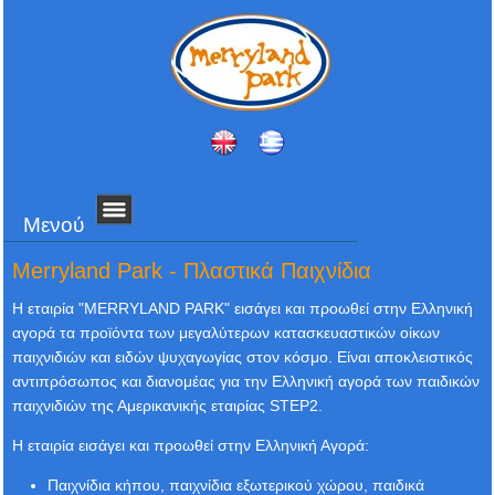
Μενού
Merryland Park - Πλαστικά Παιχνίδια
Η εταιρία "MERRYLAND PARK" εισάγει και προωθεί στην Ελληνική
αγορά τα προϊόντα των μεγαλύτερων κατασκευαστικών οίκων
παιχνιδιών και ειδών ψυχαγωγίας στον κόσμο. Είναι αποκλειστικός
αντιπρόσωπος και διανομέας για την Ελληνική αγορά των παιδικών
παιχνιδιών της Αμερικανικής εταιρίας STEP2.
Η εταιρία εισάγει και προωθεί στην Ελληνική Αγορά:
Παιχνίδια κήπου, παιχνίδια εξωτερικού χώρου, παιδικά