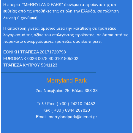
Η εταιρία "MERRYLAND PARK" διανέμει τα προϊόντα της απ’
ευθείας από τις αποθήκες της σε όλη την Ελλάδα, σε πώληση
λιανική ή χονδρική.
Η αποστολή γίνεται αμέσως μετά την κατάθεση σε τραπεζικό
λογαριασμό της αξίας του επιλεγέντος προϊόντος, σε όποια από τις
παρακάτω συνεργαζόμενες τράπεζες σας εξυπηρετεί.
ΕΘΝΙΚΗ ΤΡΑΠΕΖΑ 20171720798
EUROBANK 0026.0078.40.0101805202
ΤΡΑΠΕΖΑ ΚΥΠΡΟΥ 5341123
Merryland Park
2ας Νοεμβρίου 25, Βόλος 383 33
Τηλ / Fax: ( +30 ) 24210 24452
Κιν: ( +30 ) 6944 207820
Email: merrylandpark@otenet.gr