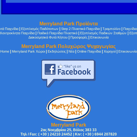
Merryland Park Προϊόντα
|
|
|
|
ά Παιχνίδια
Εξοπλισμός Παιδότοπων
Step 2 Πλαστικά Παιχνίδια
Τραμπολίνο
Παιχνίδι
|
|
|
λεκτροκίνητα Παιχνίδια
Παιδικά Παιχνίδια Πλαστικά
Εξοπλισμός Παιδικών Σταθμών
Εξοπ
|
|
Διακοσμητικά Φυτά Κήπου
Προσφορές
Επικοινωνία
Merryland Park Πολυχώρος Ψυχαγωγίας
|
|
|
|
|
|
Home
Merryland Park Χώροι
Εκδηλώσεις
Νέα
Online Παιχνίδια
Χορηγοί
Επικοινωνία
Merryland Park
2ας Νοεμβρίου 25, Βόλος 383 33
Tηλ / Fax: ( +30 ) 24210 24452 | Κιν: ( +30 ) 6944 207820