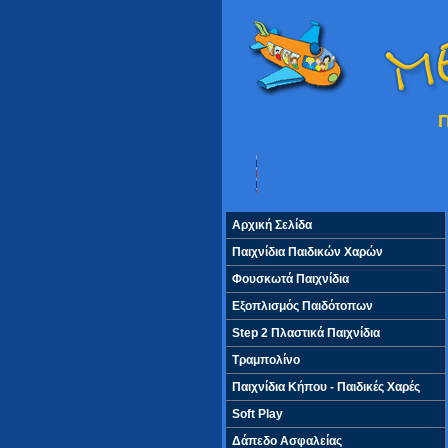
Π
Αρχική Σελίδα
Παιχνίδια Παιδικών Χαρών
Φουσκωτά Παιχνίδια
Εξοπλισμός Παιδότοπων
Step 2 Πλαστικά Παιχνίδια
Τραμπολίνο
Παιχνίδια Κήπου - Παιδικές Χαρές
Soft Play
Δάπεδο Aσφαλείας