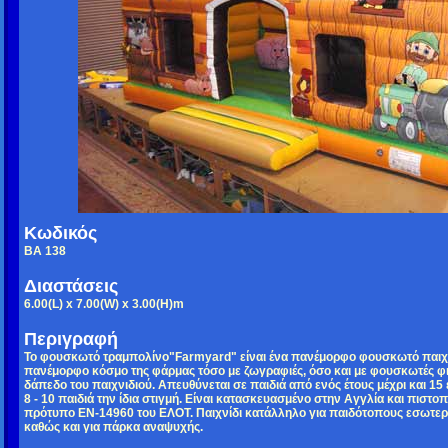
Κωδικός
BA 138
Διαστάσεις
6.00(L) x 7.00(W) x 3.00(H)m
Περιγραφή
Το φουσκωτό τραμπολίνο"Farmyard" είναι ένα πανέμορφο φουσκωτό παιχνί
πανέμορφο κόσμο της φάρμας τόσο με ζωγραφιές, όσο και με φουσκωτές φ
δάπεδο του παιχνιδιού. Απευθύνεται σε παιδιά από ενός έτους μέχρι και 15
8 - 10 παιδιά την ίδια στιγμή. Είναι κατασκευασμένο στην Αγγλία και πιστ
πρότυπο ΕΝ-14960 του ΕΛΟΤ. Παιχνίδι κατάλληλο για παιδότοπους εσωτερι
καθώς και για πάρκα αναψυχής.