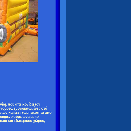
δι, που απεικονίζει τον
ιγούρες, ενσωματωμένες στό
 ετών και έχει χωρητικότητα απο
οποιημένο σύμφωνα με το
κού και εξωτερικού χώρου,