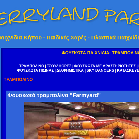
αιχνίδια Κήπου - Παιδικές Χαρές - Πλαστικά Παιχνίδ
ΦΟΥΣΚΩΤΑ ΠΑΙΧΝΙΔΙΑ: ΤΡΑΜΠΟΛΙΝ
ΤΡΑΜΠΟΛΙΝΟ
|
ΤΣΟΥΛΗΘΡΕΣ
|
ΦΟΥΣΚΩΤΑ ΜΕ ΔΡΑΣΤΗΡΙΟΤΗΤΕΣ
|
ΦΟΥΣΚΩΤΑ ΠΙΣΙΝΑΣ
|
ΔΙΑΦΗΜΙΣΤΙΚΑ
|
SKY DANCERS
|
ΚΑΤΑΣΚΕΥΕ
ΤΡΑΜΠΟΛΙΝΟ
Φουσκωτό τραμπολίνο "Farmyard"