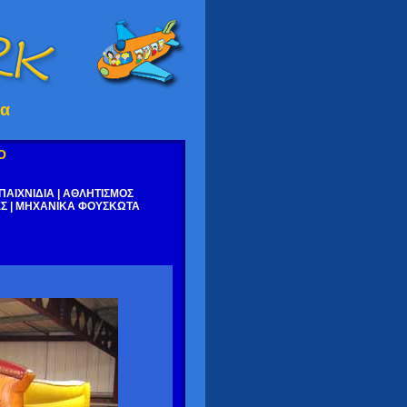
ια
Ο
ΠΑΙΧΝΙΔΙΑ
|
AΘΛΗΤΙΣΜΟΣ
Σ
|
ΜΗΧΑΝΙΚΑ ΦΟΥΣΚΩΤΑ