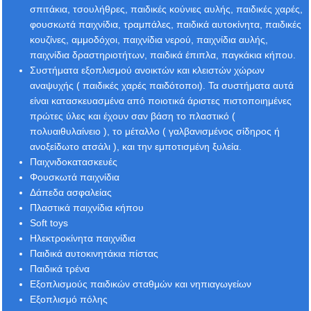
σπιτάκια, τσουλήθρες, παιδικές κούνιες αυλής, παιδικές χαρές,
φουσκωτά παιχνίδια, τραμπάλες, παιδικά αυτοκίνητα, παιδικές
κουζίνες, αμμοδόχοι, παιχνίδια νερού, παιχνίδια αυλής,
παιχνίδια δραστηριοτήτων, παιδικά έπιπλα, παγκάκια κήπου.
Συστήματα εξοπλισμού ανοικτών και κλειστών χώρων
αναψυχής ( παιδικές χαρές παιδότοποι). Τα συστήματα αυτά
είναι κατασκευασμένα από ποιοτικά άριστες πιστοποιημένες
πρώτες ύλες και έχουν σαν βάση το πλαστικό (
πολυαιθυλαίνειο ), το μέταλλο ( γαλβανισμένος σίδηρος ή
ανοξείδωτο ατσάλι ), και την εμποτισμένη ξυλεία.
Παιχνιδοκατασκευές
Φουσκωτά παιχνίδια
Δάπεδα ασφαλείας
Πλαστικά παιχνίδια κήπου
Soft toys
Ηλεκτροκίνητα παιχνίδια
Παιδικά αυτοκινητάκια πίστας
Παιδικά τρένα
Εξοπλισμούς παιδικών σταθμών και νηπιαγωγείων
Εξοπλισμό πόλης