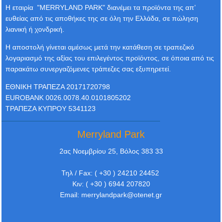
Η εταιρία "MERRYLAND PARK" διανέμει τα προϊόντα της απ’
ευθείας από τις αποθήκες της σε όλη την Ελλάδα, σε πώληση
λιανική ή χονδρική.
Η αποστολή γίνεται αμέσως μετά την κατάθεση σε τραπεζικό
λογαριασμό της αξίας του επιλεγέντος προϊόντος, σε όποια από τις
παρακάτω συνεργαζόμενες τράπεζες σας εξυπηρετεί.
ΕΘΝΙΚΗ ΤΡΑΠΕΖΑ 20171720798
EUROBANK 0026.0078.40.0101805202
ΤΡΑΠΕΖΑ ΚΥΠΡΟΥ 5341123
Merryland Park
2ας Νοεμβρίου 25, Βόλος 383 33
Τηλ / Fax: ( +30 ) 24210 24452
Κιν: ( +30 ) 6944 207820
Email: merrylandpark@otenet.gr