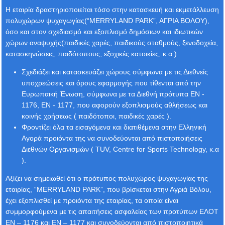
Η εταιρία δραστηριοποιείται τόσο στην κατασκευή και εκμετάλλευση
πολυχώρων ψυχαγωγίας(“MERRYLAND PARK”, AΓΡΙΑ ΒΟΛΟΥ),
όσο και στον σχεδιασμό και εξοπλισμό δημόσιων και ιδιωτικών
χώρων αναψυχής(παιδικές χαρές, παιδικούς σταθμούς, ξενοδοχεία,
κατασκηνώσεις, παιδότοπους, εξοχικές κατοικίες, κ.α.).
Σχεδιάζει και κατασκευάζει χώρους σύμφωνα με τις Διεθνείς
υποχρεώσεις και όρους εφαρμογής που τίθενται από την
Ευρωπαική Ένωση, σύμφωνα με τα Διεθνή πρότυπα ΕΝ -
1176, EN - 1177, που αφορούν εξοπλισμούς αθλήσεως και
κοινής χρήσεως ( παιδότοποι, παιδικές χαρές ).
Φροντίζει όλα τα εισαγόμενα και διατιθέμενα στην Ελληνική
Αγορά προιόντα της να συνοδεύονται από πιστοποιήσεις
Διεθνών Οργανισμών ( TUV, Centre for Sports Technology, κ.α
).
Αξίζει να σημειωθεί ότι ο πρότυπος πολυχώρος ψυχαγωγίας της
εταιρίας, “MERRYLAND PARK”, που βρίσκεται στην Αγριά Βόλου,
έχει εξοπλισθεί με προιόντα της εταιρίας, τα οποία είναι
συμμορφούμενα με τις απαιτήσεις ασφαλείας των προτύπων ΕΛΟΤ
ΕΝ – 1176 και ΕΝ – 1177 και συνοδεύονται από πιστοποιητικά