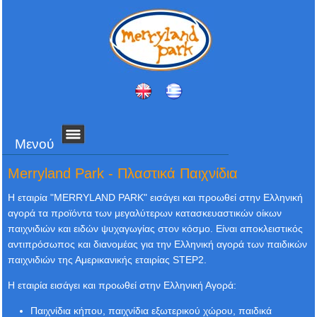
Μενού
Merryland Park - Πλαστικά Παιχνίδια
Η εταιρία "MERRYLAND PARK" εισάγει και προωθεί στην Ελληνική
αγορά τα προϊόντα των μεγαλύτερων κατασκευαστικών οίκων
παιχνιδιών και ειδών ψυχαγωγίας στον κόσμο. Είναι αποκλειστικός
αντιπρόσωπος και διανομέας για την Ελληνική αγορά των παιδικών
παιχνιδιών της Αμερικανικής εταιρίας STEP2.
Η εταιρία εισάγει και προωθεί στην Ελληνική Αγορά:
Παιχνίδια κήπου, παιχνίδια εξωτερικού χώρου, παιδικά